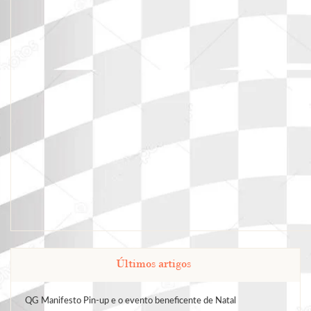
Últimos artigos
QG Manifesto Pin-up e o evento beneficente de Natal