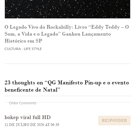
O Legado Vivo do Rockabilly: Livro “Eddy Teddy – O
Som, a Vida e o Legado” Ganhou Lançamento
Histórico em SP
CULTURA - LIFE STYLE
23 thoughts on “
QG Manifesto Pin-up e o evento
beneficente de Natal
”
Comment
Older Comments
navigation
bokep viral full HD
RESPONDER
15 DE JULHO DE 2026 AT 06:39