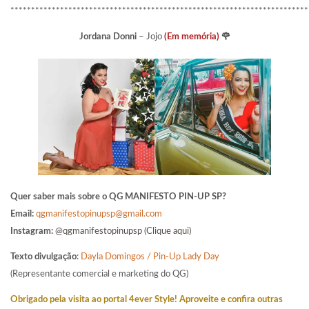
************************************************************************
Jordana Donni
– Jojo
(Em memória)
🌹
Quer saber mais sobre o QG MANIFESTO PIN-UP SP?
Email:
qgmanifestopinupsp@gmail.com
Instagram:
@qgmanifestopinupsp (Clique aqui)
Texto divulgação
:
Dayla Domingos / Pin-Up Lady Day
(Representante comercial e marketing do QG)
Obrigado pela visita ao portal 4ever Style! Aproveite e confira outras