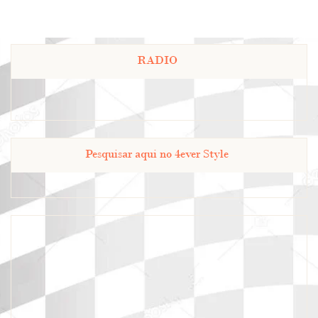
RADIO
Pesquisar aqui no 4ever Style