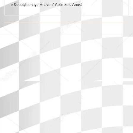
e &quot;Teenage Heaven” Após Seis Anos!