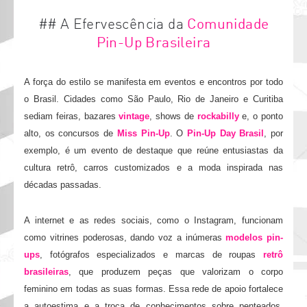
## A Efervescência da
Comunidade
Pin-Up Brasileira
A força do estilo se manifesta em eventos e encontros por todo
o Brasil. Cidades como São Paulo, Rio de Janeiro e Curitiba
sediam feiras, bazares
vintage
, shows de
rockabilly
e, o ponto
alto, os concursos de
Miss Pin-Up
. O
Pin-Up Day Brasil
, por
exemplo, é um evento de destaque que reúne entusiastas da
cultura retrô, carros customizados e a moda inspirada nas
décadas passadas.
A internet e as redes sociais, como o Instagram, funcionam
como vitrines poderosas, dando voz a inúmeras
modelos pin-
ups
, fotógrafos especializados e marcas de roupas
retrô
brasileiras
, que produzem peças que valorizam o corpo
feminino em todas as suas formas. Essa rede de apoio fortalece
a autoestima e a troca de conhecimentos sobre penteados,