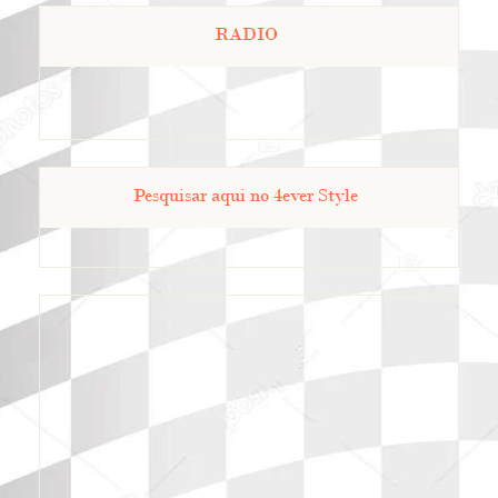
RADIO
Pesquisar aqui no 4ever Style