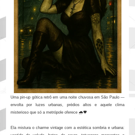
Uma pin-up gótica retrô em uma noite chuvosa em São Paulo —
envolta por luzes urbanas, prédios altos e aquele clima
misterioso que só a metrópole oferece 🌧️🖤
Ela mistura o charme vintage com a estética sombria e urbana: