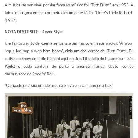
A música responsável por dar fama ao músico foi “Tutti Frutti”, em 1955. A
faixa foi lançada em seu primeiro álbum de estúdio, “Here’s Little Richard”
(1957).
NOTA DESTE SITE – 4ever Style
Um famoso grito de guerra se tornara um marco em seus shows: “A-wop-
bop-a-loo-bop-a-wop-bam-boom”, dizia um dos versos de “Tutti Frutti”. Eu
estive no Show de Little Richard aqui no Brasil (Estádio do Pacaembu – São
Paulo) e pude conferir de perto a energia musical deste icônico
desbravador do Rock ‘n’ Roll…
“Obrigado pela sua grande música e siga seu caminho pela Luz.”