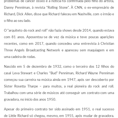
problemas de câncer ósseo e a notícia foi confirmada pelo filho do artista,
Danny Penniman, à revista “Rolling Stone”. À CNN, o ex-empresário de
Richard, Dick Allen, disse que Richard faleceu em Nashville, com o irmão e
o filho ao seu lado.
O “arquiteto do rock and roll” não fazia shows desde 2014, quando estava
com 81 anos. Aposentou-se de vez da música e teve poucas aparições
recentes, como em 2017, quando concedeu uma entrevista à Christian
Three Angels Broadcasting Network e apareceu sem maquiagem e em
uma cadeira de rodas.
Nascido em 5 de dezembro de 1932, como o terceiro dos 12 filhos do
casal Leva Stewart e Charles “Bud” Penniman, Richard Wayne Penniman
começou sua carreira na música ainda em 1947, após ser descoberto por
Sister Rosetta Tharpe – para muitos, a real pioneira do rock and roll.
Trabalhou com uma série de músicos até conseguir um contrato com uma
gravadora, no início dos anos 1950.
Apesar do primeiro contrato ter sido assinado em 1951, o real sucesso
de
Little Richard
só chegou, mesmo, em 1955, após mudar de gravadora.