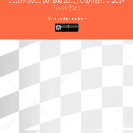
Desenvolvido por Edu Leite | Copyright © 2019
4ever Style
Visitantes online