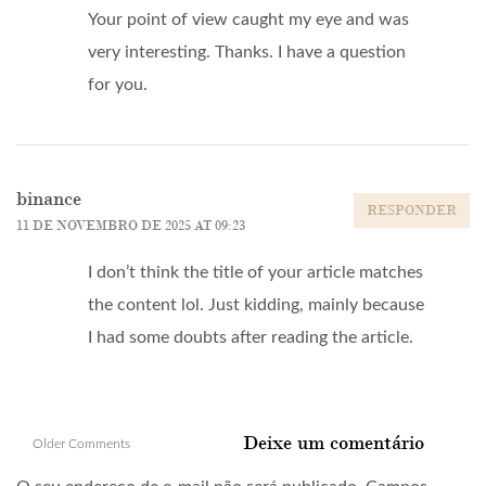
Your point of view caught my eye and was
very interesting. Thanks. I have a question
for you.
binance
RESPONDER
11 DE NOVEMBRO DE 2025 AT 09:23
I don’t think the title of your article matches
the content lol. Just kidding, mainly because
I had some doubts after reading the article.
Comment
Deixe um comentário
Older Comments
navigation