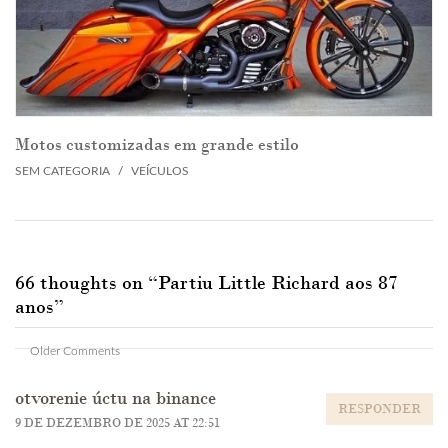
Motos customizadas em grande estilo
SEM CATEGORIA
/
VEÍCULOS
66 thoughts on “
Partiu Little Richard aos 87
anos
”
Comment
Older Comments
navigation
otvorenie úctu na binance
RESPONDER
9 DE DEZEMBRO DE 2025 AT 22:51