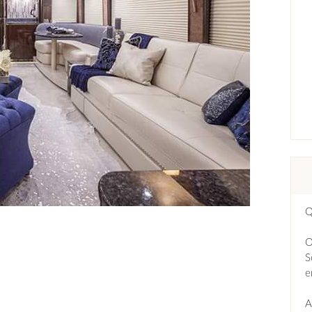
Q
O
S
e
A