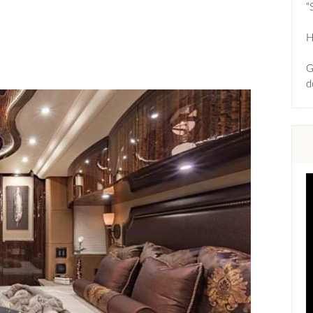
“
H
G
d