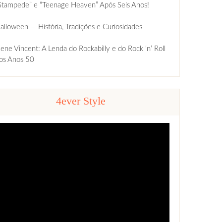
Stampede” e “Teenage Heaven” Após Seis Anos!
alloween — História, Tradições e Curiosidades
ene Vincent: A Lenda do Rockabilly e do Rock ‘n’ Roll
os Anos 50
4ever Style