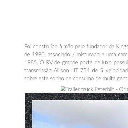
Foi construído à mão pelo fundador da Kings
de 1990, associado / misturado a uma car
1985. O RV de grande porte de luxo poss
transmissão Allison HT 754 de 5 velocidad
sobre este sonho de consumo de muita gent