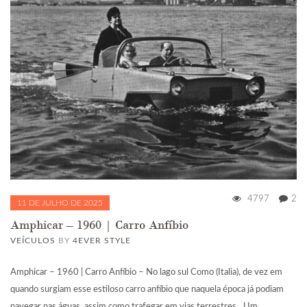
4797
2
11 DE JULHO DE 2025
Amphicar – 1960 | Carro Anfíbio
VEÍCULOS
BY
4EVER STYLE
Amphicar – 1960 | Carro Anfíbio – No lago sul Como (Italia), de vez em
quando surgiam esse estiloso carro anfíbio que naquela época já podiam
navegar nas águas, assim como trafegar em vias terrestres…Um