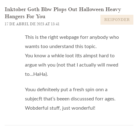
navigation
Inktober Goth Bbw Plops Out Halloween Heavy
Hangers For You
RESPONDER
17 DE ABRIL DE 2023 AT 13:41
This is the right webpage forr anybody who
wamts too understand this topic.
You know a whkle loot itts almpst hard to
argue wih you (not that I actually will nwed
to…HaHa).
Youu definiteely put a fresh spin onn a
subjecft that’s beeen discusssed forr ages.
Wobderful stuff, just wonderful!