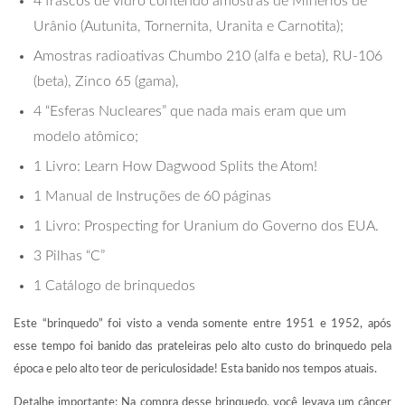
4 frascos de vidro contendo amostras de Minérios de
Urânio (Autunita, Tornernita, Uranita e Carnotita);
Amostras radioativas Chumbo 210 (alfa e beta), RU-106
(beta), Zinco 65 (gama),
4 “Esferas Nucleares” que nada mais eram que um
modelo atômico;
1 Livro: Learn How Dagwood Splits the Atom!
1 Manual de Instruções de 60 páginas
1 Livro: Prospecting for Uranium do Governo dos EUA.
3 Pilhas “C”
1 Catálogo de brinquedos
Este “brinquedo” foi visto a venda somente entre 1951 e 1952, após
esse tempo foi banido das prateleiras pelo alto custo do brinquedo pela
época e pelo alto teor de periculosidade! Esta banido nos tempos atuais.
Detalhe importante: Na compra desse brinquedo, você levava um câncer