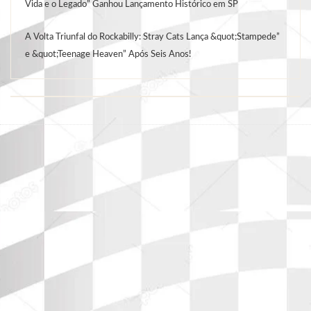
Vida e o Legado” Ganhou Lançamento Histórico em SP
A Volta Triunfal do Rockabilly: Stray Cats Lança &quot;Stampede”
e &quot;Teenage Heaven” Após Seis Anos!