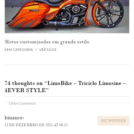
Motos customizadas em grande estilo
SEM CATEGORIA
/
VEÍCULOS
74 thoughts on “
LimoBike – Triciclo Limosine –
4EVER STYLE
”
Comment
Older Comments
navigation
binance-
RESPONDER
13 DE DEZEMBRO DE 2025 AT 08:52