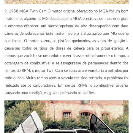
9. 1958 MGA Twin Cam O motor original oferecido no MGA foi um bom
motor, mas alguém na MG decidiu que a MGA precisava de mais energia e
a empresa ofereceu um motor opcional de alto desempenho com duas
câmeras de sobrecarga. Este motor não era a atualização que MG queria
que fosse. O motor vazou, os pistões queimados, as velas de ignição e
causaram todos os tipos de dores de cabeça para os proprietários. A
menos que você fosse um redutor e verificasse rotineiramente o tempo, a
octanagem de combustível e se assegurasse de permanecer dentro dos
limites de RPM, o motor Twin Cam se separaria e vomitaria o petróleo por
todo o lado. Muito tempo após o veículo ter sido retirado, o problema foi
reduzido até os carburadores. Em certos RPMs, o combustível arderia,
causando uma condição magra e queimando os pistões.