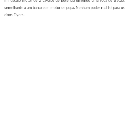
minúsculo motor de 2 cavalos de potência dirigindo uma roda de tração,
semelhante a um barco com motor de popa. Nenhum poder real foi para os
eixos Flyers.