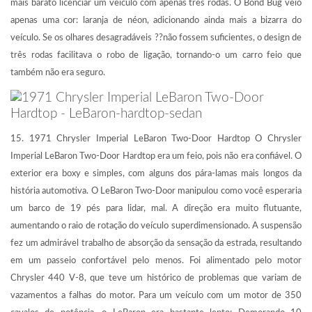
mais barato licenciar um veículo com apenas três rodas. O Bond Bug veio
apenas uma cor: laranja de néon, adicionando ainda mais a bizarra do
veículo. Se os olhares desagradáveis ??não fossem suficientes, o design de
três rodas facilitava o robo de ligação, tornando-o um carro feio que
também não era seguro.
15. 1971 Chrysler Imperial LeBaron Two-Door Hardtop O Chrysler
Imperial LeBaron Two-Door Hardtop era um feio, pois não era confiável. O
exterior era boxy e simples, com alguns dos pára-lamas mais longos da
história automotiva. O LeBaron Two-Door manipulou como você esperaria
um barco de 19 pés para lidar, mal. A direção era muito flutuante,
aumentando o raio de rotação do veículo superdimensionado. A suspensão
fez um admirável trabalho de absorção da sensação da estrada, resultando
em um passeio confortável pelo menos. Foi alimentado pelo motor
Chrysler 440 V-8, que teve um histórico de problemas que variam de
vazamentos a falhas do motor. Para um veículo com um motor de 350