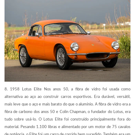
8. 1958 Lotus Elite Nos anos 50, a fibra de vidro foi usada como
alternativa ao aço ao construir carros esportivos. Era durável, versátil,
mais leve que o aço e mais barato do que o alumínio. A fibra de vidro era a
fibra de carbono dos anos 50 e Colin Chapman, o fundador do Lotus, era
tudo sobre usá-lo. O Lotus Elite foi construído principalmente fora do
material. Pesando 1.100 libras e alimentado por um motor de 75 cavalos
de potência, o Elite foi um carro de corrida bem sucedido. Também era um