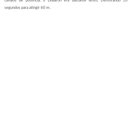
cavalos de potência, o LeBaron era bastante lento; Demorando 10
segundos para atingir 60 m.