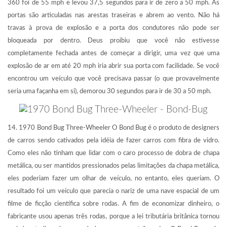
360 foi de 55 mph e levou 37,5 segundos para ir de zero a 50 mph. As
portas são articuladas nas arestas traseiras e abrem ao vento. Não há
travas à prova de explosão e a porta dos condutores não pode ser
bloqueada por dentro. Deus proibiu que você não estivesse
completamente fechada antes de começar a dirigir, uma vez que uma
explosão de ar em até 20 mph iria abrir sua porta com facilidade. Se você
encontrou um veículo que você precisava passar (o que provavelmente
seria uma façanha em si), demorou 30 segundos para ir de 30 a 50 mph.
14. 1970 Bond Bug Three-Wheeler O Bond Bug é o produto de designers
de carros sendo cativados pela idéia de fazer carros com fibra de vidro.
Como eles não tinham que lidar com o caro processo de dobra de chapa
metálica, ou ser mantidos pressionados pelas limitações da chapa metálica,
eles poderiam fazer um olhar de veículo, no entanto, eles queriam. O
resultado foi um veículo que parecia o nariz de uma nave espacial de um
filme de ficção científica sobre rodas. A fim de economizar dinheiro, o
fabricante usou apenas três rodas, porque a lei tributária britânica tornou