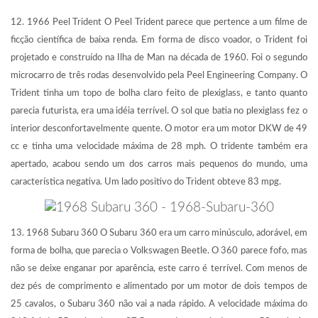
12. 1966 Peel Trident O Peel Trident parece que pertence a um filme de
ficção científica de baixa renda. Em forma de disco voador, o Trident foi
projetado e construído na Ilha de Man na década de 1960. Foi o segundo
microcarro de três rodas desenvolvido pela Peel Engineering Company. O
Trident tinha um topo de bolha claro feito de plexiglass, e tanto quanto
parecia futurista, era uma idéia terrível. O sol que batia no plexiglass fez o
interior desconfortavelmente quente. O motor era um motor DKW de 49
cc e tinha uma velocidade máxima de 28 mph. O tridente também era
apertado, acabou sendo um dos carros mais pequenos do mundo, uma
característica negativa. Um lado positivo do Trident obteve 83 mpg.
13. 1968 Subaru 360 O Subaru 360 era um carro minúsculo, adorável, em
forma de bolha, que parecia o Volkswagen Beetle. O 360 parece fofo, mas
não se deixe enganar por aparência, este carro é terrível. Com menos de
dez pés de comprimento e alimentado por um motor de dois tempos de
25 cavalos, o Subaru 360 não vai a nada rápido. A velocidade máxima do