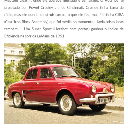
Mecized Death , onde ele aparece mutilado e esmagado. O Hotshot foi
projetado por Powel Crosley Jr., de Cincinnati. Crosley tinha fama de
rádio, mas ele queria construir carros, o que ele fez, mal. Ele tinha CIBA
(Cast-Iron Block Assembly) que foi média no momento. Havia coisas boas
também … Um Super Sport (Hotshot com portas) ganhou o Índice de
Eficiência na corrida LeMans de 1951.