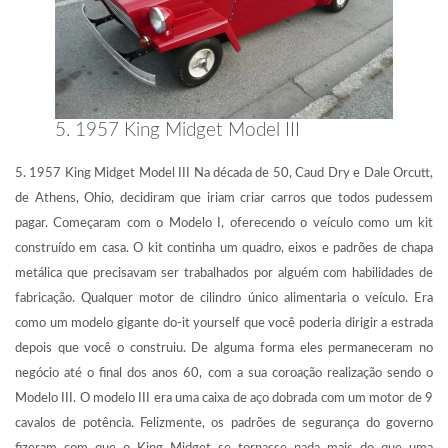
5. 1957 King Midget Model III
5. 1957 King Midget Model III Na década de 50, Caud Dry e Dale Orcutt,
de Athens, Ohio, decidiram que iriam criar carros que todos pudessem
pagar. Começaram com o Modelo I, oferecendo o veículo como um kit
construído em casa. O kit continha um quadro, eixos e padrões de chapa
metálica que precisavam ser trabalhados por alguém com habilidades de
fabricação. Qualquer motor de cilindro único alimentaria o veículo. Era
como um modelo gigante do-it yourself que você poderia dirigir a estrada
depois que você o construiu. De alguma forma eles permaneceram no
negócio até o final dos anos 60, com a sua coroação realização sendo o
Modelo III. O modelo III era uma caixa de aço dobrada com um motor de 9
cavalos de potência. Felizmente, os padrões de segurança do governo
fizeram com que o King Midget se tornasse nada mais do que uma