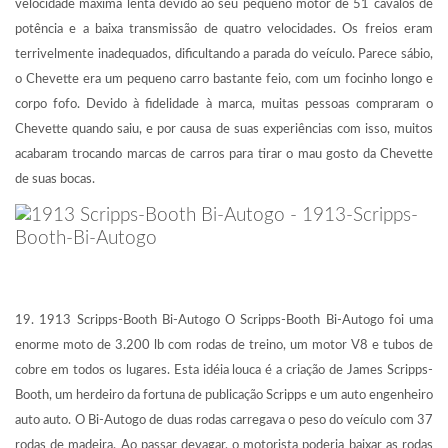
velocidade máxima lenta devido ao seu pequeno motor de 51 cavalos de
potência e a baixa transmissão de quatro velocidades. Os freios eram
terrivelmente inadequados, dificultando a parada do veículo. Parece sábio,
o Chevette era um pequeno carro bastante feio, com um focinho longo e
corpo fofo. Devido à fidelidade à marca, muitas pessoas compraram o
Chevette quando saiu, e por causa de suas experiências com isso, muitos
acabaram trocando marcas de carros para tirar o mau gosto da Chevette
de suas bocas.
19. 1913 Scripps-Booth Bi-Autogo O Scripps-Booth Bi-Autogo foi uma
enorme moto de 3.200 lb com rodas de treino, um motor V8 e tubos de
cobre em todos os lugares. Esta idéia louca é a criação de James Scripps-
Booth, um herdeiro da fortuna de publicação Scripps e um auto engenheiro
auto auto. O Bi-Autogo de duas rodas carregava o peso do veículo com 37
rodas de madeira. Ao passar devagar, o motorista poderia baixar as rodas