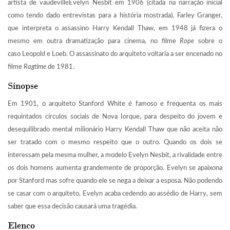
artista de vaudevilleEvelyn Nesbit em 1906 (citada na narração inicial
como tendo dado entrevistas para a história mostrada). Farley Granger,
que interpreta o assassino Harry Kendall Thaw, em 1948 já fizera o
mesmo em outra dramatização para cinema, no filme
Rope
sobre o
caso Leopold e Loeb. O assassinato do arquiteto voltaria a ser encenado no
filme
Ragtime
de 1981.
Sinopse
Em 1901, o arquiteto Stanford White é famoso e frequenta os mais
requintados círculos sociais de Nova Iorque, para despeito do jovem e
desequilibrado mental milionário Harry Kendall Thaw que não aceita não
ser tratado com o mesmo respeito que o outro. Quando os dois se
interessam pela mesma mulher, a modelo Evelyn Nesbit, a rivalidade entre
os dois homens aumenta grandemente de proporção. Evelyn se apaixona
por Stanford mas sofre quando ele se nega a deixar a esposa. Não podendo
se casar com o arquiteto, Evelyn acaba cedendo ao assédio de Harry, sem
saber que essa decisão causará uma tragédia.
Elenco