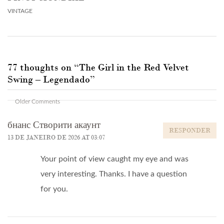
VINTAGE
77 thoughts on “
The Girl in the Red Velvet
Swing – Legendado
”
Comment
Older Comments
navigation
бнанс Створити акаунт
RESPONDER
13 DE JANEIRO DE 2026 AT 03:07
Your point of view caught my eye and was
very interesting. Thanks. I have a question
for you.