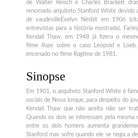
de Walter Reisch e Charles Brackett dra
renomado arquiteto Stanford White devido 
de vaudevilleEvelyn Nesbit em 1906 (cit
entrevistas para a história mostrada). Farl
Kendall Thaw, em 1948 já fizera o mesm
filme
Rope
sobre o caso Leopold e Loeb. O
encenado no filme
Ragtime
de 1981.
Sinopse
Em 1901, o arquiteto Stanford White é famo
sociais de Nova Iorque, para despeito do jo
Kendall Thaw que não aceita não ser tr
Quando os dois se interessam pela mesma mu
entre os dois homens aumenta grandemen
Stanford mas sofre quando ele se nega a d