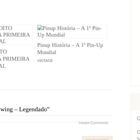
Pinup História – A 1ª Pin-Up
ITO
Mundial
A PRIMEIRA
VINTAGE
AL
 Swing – Legendado
”
Q
Newer Comments
O
S