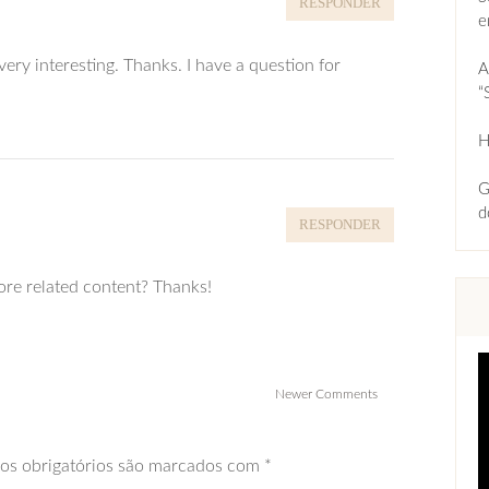
RESPONDER
e
ery interesting. Thanks. I have a question for
A
“
H
G
d
RESPONDER
more related content? Thanks!
Newer Comments
s obrigatórios são marcados com
*