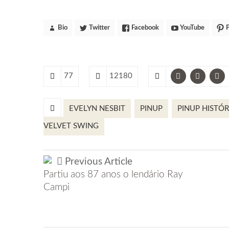
Bio
Twitter
Facebook
YouTube
P
77
12180
EVELYN NESBIT
PINUP
PINUP HISTÓR
VELVET SWING
Previous Article
Partiu aos 87 anos o lendário Ray
Campi