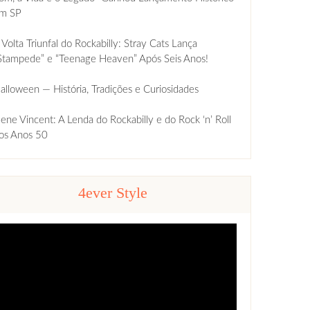
m SP
 Volta Triunfal do Rockabilly: Stray Cats Lança
Stampede” e “Teenage Heaven” Após Seis Anos!
alloween — História, Tradições e Curiosidades
ene Vincent: A Lenda do Rockabilly e do Rock ‘n’ Roll
os Anos 50
4ever Style