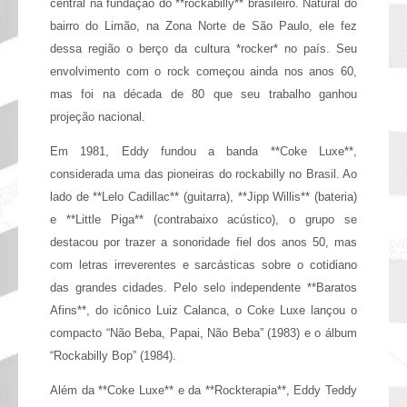
central na fundação do **rockabilly** brasileiro. Natural do
bairro do Limão, na Zona Norte de São Paulo, ele fez
dessa região o berço da cultura *rocker* no país. Seu
envolvimento com o rock começou ainda nos anos 60,
mas foi na década de 80 que seu trabalho ganhou
projeção nacional.
Em 1981, Eddy fundou a banda **Coke Luxe**,
considerada uma das pioneiras do rockabilly no Brasil. Ao
lado de **Lelo Cadillac** (guitarra), **Jipp Willis** (bateria)
e **Little Piga** (contrabaixo acústico), o grupo se
destacou por trazer a sonoridade fiel dos anos 50, mas
com letras irreverentes e sarcásticas sobre o cotidiano
das grandes cidades. Pelo selo independente **Baratos
Afins**, do icônico Luiz Calanca, o Coke Luxe lançou o
compacto “Não Beba, Papai, Não Beba” (1983) e o álbum
“Rockabilly Bop” (1984).
Além da **Coke Luxe** e da **Rockterapia**, Eddy Teddy