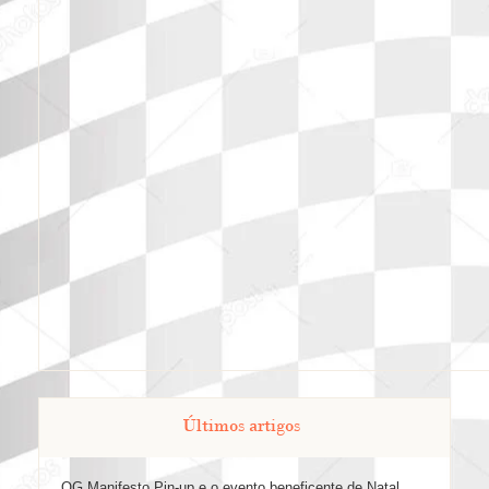
Últimos artigos
QG Manifesto Pin-up e o evento beneficente de Natal