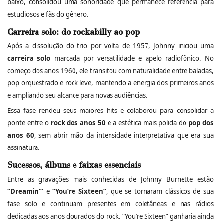
baixo, consolidou uma sonoridade que permanece referência para
estudiosos e fãs do gênero.
Carreira solo: do rockabilly ao pop
Após a dissolução do trio por volta de 1957, Johnny iniciou uma
carreira solo
marcada por versatilidade e apelo radiofônico. No
começo dos anos 1960, ele transitou com naturalidade entre baladas,
pop orquestrado e rock leve, mantendo a energia dos primeiros anos
e ampliando seu alcance para novas audiências.
Essa fase rendeu seus maiores hits e colaborou para consolidar a
ponte entre o
rock dos anos 50
e a estética mais polida do
pop dos
anos 60
, sem abrir mão da intensidade interpretativa que era sua
assinatura.
Sucessos, álbuns e faixas essenciais
Entre as gravações mais conhecidas de Johnny Burnette estão
“Dreamin’”
e
“You’re Sixteen”
, que se tornaram clássicos de sua
fase solo e continuam presentes em coletâneas e nas rádios
dedicadas aos anos dourados do rock. “You’re Sixteen” ganharia ainda