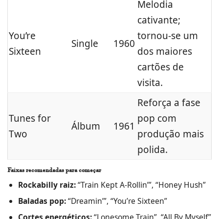
Melodia
cativante;
You’re
tornou‑se um
Single
1960
Sixteen
dos maiores
cartões de
visita.
Reforça a fase
Tunes for
pop com
Álbum
1961
Two
produção mais
polida.
Faixas recomendadas para começar
Rockabilly raiz:
“Train Kept A‑Rollin’”, “Honey Hush”
Baladas pop:
“Dreamin’”, “You’re Sixteen”
Cortes energéticos:
“Lonesome Train”, “All By Myself”