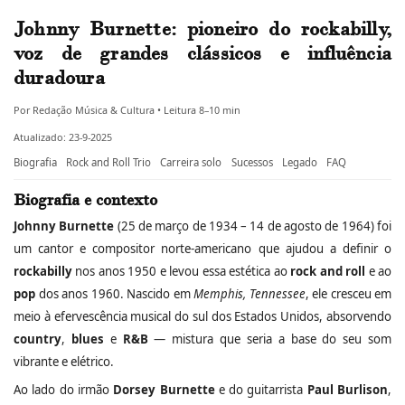
Johnny Burnette: pioneiro do rockabilly,
voz de grandes clássicos e influência
duradoura
Por Redação Música & Cultura • Leitura 8–10 min
Atualizado: 23-9-2025
Biografia
Rock and Roll Trio
Carreira solo
Sucessos
Legado
FAQ
Biografia e contexto
Johnny Burnette
(25 de março de 1934 – 14 de agosto de 1964) foi
um cantor e compositor norte‑americano que ajudou a definir o
rockabilly
nos anos 1950 e levou essa estética ao
rock and roll
e ao
pop
dos anos 1960. Nascido em
Memphis, Tennessee
, ele cresceu em
meio à efervescência musical do sul dos Estados Unidos, absorvendo
country
,
blues
e
R&B
— mistura que seria a base do seu som
vibrante e elétrico.
Ao lado do irmão
Dorsey Burnette
e do guitarrista
Paul Burlison
,