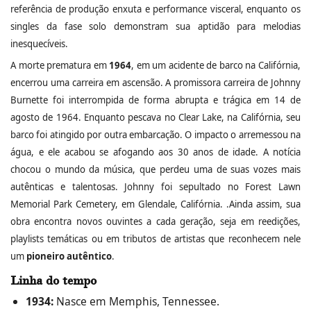
referência de produção enxuta e performance visceral, enquanto os
singles da fase solo demonstram sua aptidão para melodias
inesquecíveis.
A morte prematura em
1964
, em um acidente de barco na Califórnia,
encerrou uma carreira em ascensão. A promissora carreira de Johnny
Burnette foi interrompida de forma abrupta e trágica em 14 de
agosto de 1964. Enquanto pescava no Clear Lake, na Califórnia, seu
barco foi atingido por outra embarcação. O impacto o arremessou na
água, e ele acabou se afogando aos 30 anos de idade. A notícia
chocou o mundo da música, que perdeu uma de suas vozes mais
autênticas e talentosas. Johnny foi sepultado no Forest Lawn
Memorial Park Cemetery, em Glendale, Califórnia. .Ainda assim, sua
obra encontra novos ouvintes a cada geração, seja em reedições,
playlists temáticas ou em tributos de artistas que reconhecem nele
um
pioneiro autêntico
.
Linha do tempo
1934:
Nasce em Memphis, Tennessee.