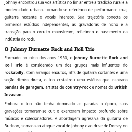
Johnny encontrou sua voz artística no limiar entre a tradição rural e a
modernidade urbana, tornando‑se referência de performance crua,
guitarra rascante e vocais intensos. Sua trajetória conecta os
primeiros estúdios independentes, as gravadoras de nicho e a
transição para o circuito mainstream, refletindo o nascimento da
indústria do rock.
O Johnny Burnette Rock and Roll Trio
Formado no início dos anos 1950, o
Johnny Burnette Rock and
Roll Trio
é considerado um dos grupos mais influentes do
rockabilly
. Com arranjos enxutos, riffs de guitarra cortantes e uma
seção rítmica direta, o trio cristalizou uma estética que inspiraria
bandas de garagem
, artistas de
country‑rock
e nomes do
British
Invasion
.
Embora o trio não tenha dominado as paradas à época, suas
gravações tornaram‑se cult e exerceram impacto profundo sobre
músicos e colecionadores. A abordagem agressiva da guitarra de
Burlison, somada ao ataque vocal de Johnny e ao drive de Dorsey no