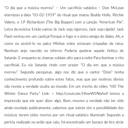
“O dia que a música morreu” – Um sacrifício satânico – Don McLean
eternizou a data “03-02-1959” do ritual que matou Buddy Holly, Ritchie
Valens, e J.P Richardson (The Big Bopper) com a canção “American Pie”.
Letra da música: Então vamos lá: Jack seja rigoroso, Jack seja rápido! Jack
Flash sentou em um castiçal Porque o fogo é o único amigo do diabo. Ah, e
como eu assisti-lo no palco Minhas mãos estavam crispadas de raiva.
Nenhum anjo nascido no inferno Poderia quebrar aquele feitiço de
Satanás. E enquanto as chamas subiam alto para a noite Para iluminar o rito
sacrificial, Eu via Satanás rindo com prazer “O dia em que a música
morreu”. Segundo pesquisas, algo nos diz que o cantor “Dion” tenha
conhecimento profundo sobre estes fatos, mas que por motivos óbvios
não revela a verdade oculta ao mundo. Em um trecho do vídeo “HD The
Winter Dance Party” Link: > http://youtu.be/HIxwW3NbAx4 temos a
impressão que ele quer dizer algo. Bom, mesmo a verdade não ter sido
ainda revelada publicamente, sabemos que existe sim a possibilidade dos
músicos terem sidos mortos por um ritual satânico illuminati. Segundo a
pericia realizado no avião que caiu, foi encontrado um buraco de tiro atrás