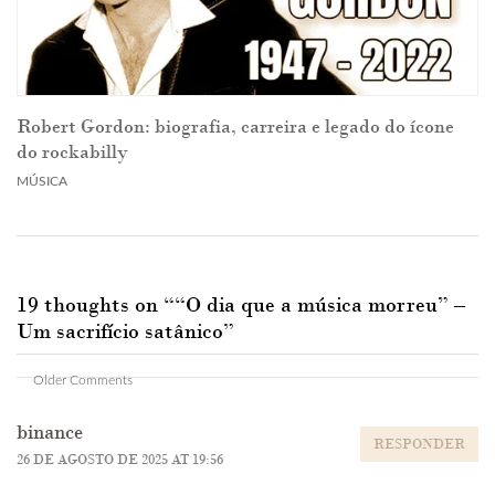
Robert Gordon: biografia, carreira e legado do ícone
do rockabilly
MÚSICA
19 thoughts on “
“O dia que a música morreu” –
Um sacrifício satânico
”
Comment
Older Comments
navigation
binance
RESPONDER
26 DE AGOSTO DE 2025 AT 19:56