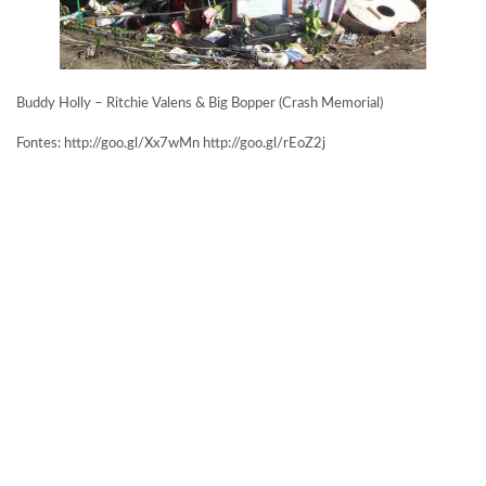
Buddy Holly – Ritchie Valens & Big Bopper (Crash Memorial)
Fontes: http://goo.gl/Xx7wMn http://goo.gl/rEoZ2j