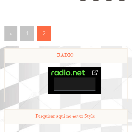
«
1
2
RADIO
0%
Complete
Pesquisar aqui no 4ever Style