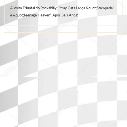
A Volta Triunfal do Rockabilly: Stray Cats Lança &quot;Stampede”
e &quot;Teenage Heaven” Após Seis Anos!