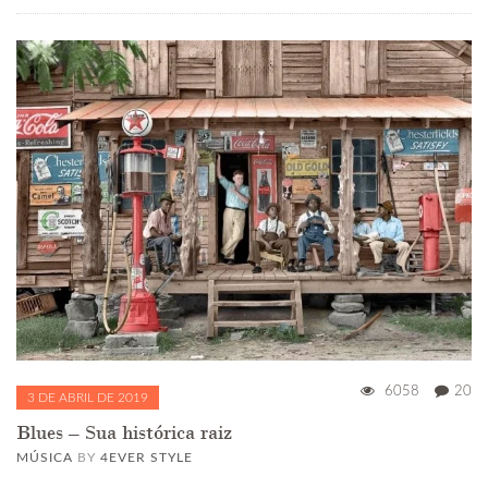
6058
20
3 DE ABRIL DE 2019
Blues – Sua histórica raiz
MÚSICA
BY
4EVER STYLE