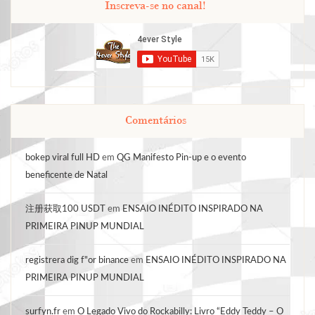
Inscreva-se no canal!
Comentários
bokep viral full HD
em
QG Manifesto Pin-up e o evento
beneficente de Natal
注册获取100 USDT
em
ENSAIO INÉDITO INSPIRADO NA
PRIMEIRA PINUP MUNDIAL
registrera dig f"or binance
em
ENSAIO INÉDITO INSPIRADO NA
PRIMEIRA PINUP MUNDIAL
surfyn.fr
em
O Legado Vivo do Rockabilly: Livro “Eddy Teddy – O