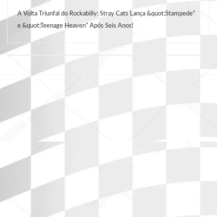
A Volta Triunfal do Rockabilly: Stray Cats Lança &quot;Stampede”
e &quot;Teenage Heaven” Após Seis Anos!