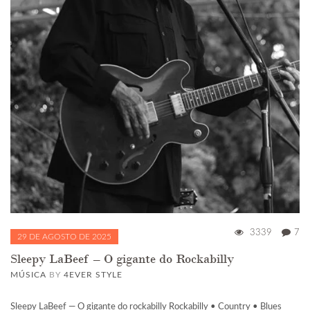
3339
7
29 DE AGOSTO DE 2025
Sleepy LaBeef – O gigante do Rockabilly
MÚSICA
BY
4EVER STYLE
Sleepy LaBeef — O gigante do rockabilly Rockabilly • Country • Blues