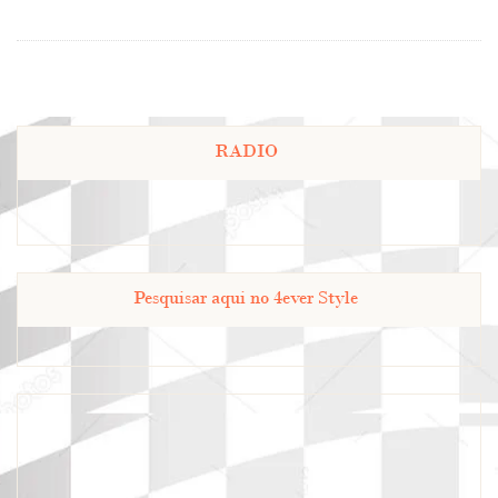
RADIO
Pesquisar aqui no 4ever Style