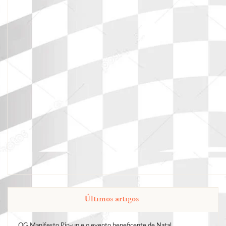
Últimos artigos
QG Manifesto Pin-up e o evento beneficente de Natal