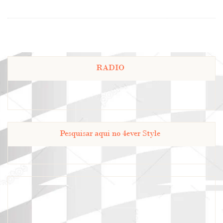
RADIO
Pesquisar aqui no 4ever Style