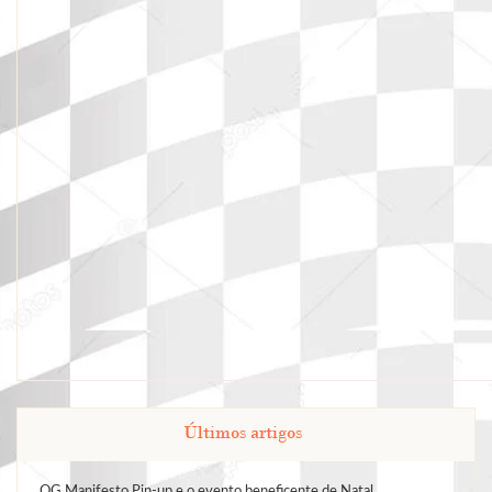
Últimos artigos
QG Manifesto Pin-up e o evento beneficente de Natal