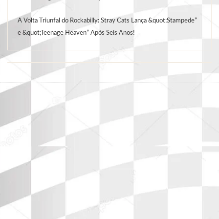
A Volta Triunfal do Rockabilly: Stray Cats Lança &quot;Stampede”
e &quot;Teenage Heaven” Após Seis Anos!