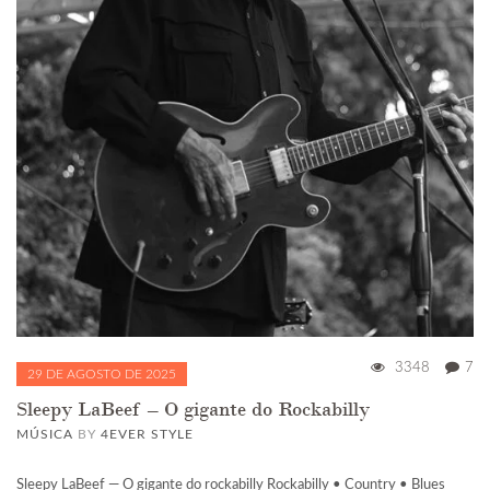
3348
7
29 DE AGOSTO DE 2025
Sleepy LaBeef – O gigante do Rockabilly
MÚSICA
BY
4EVER STYLE
Sleepy LaBeef — O gigante do rockabilly Rockabilly • Country • Blues