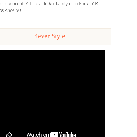
ene Vincent: A Lenda do Rockabilly e do Rock ‘n’ Roll
os Anos 50
4ever Style