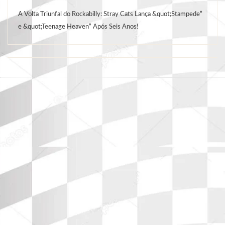
A Volta Triunfal do Rockabilly: Stray Cats Lança &quot;Stampede”
e &quot;Teenage Heaven” Após Seis Anos!