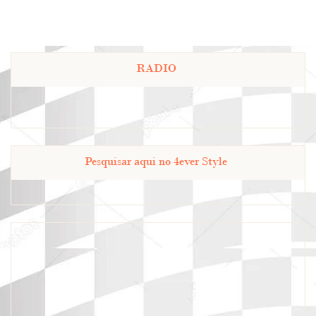
RADIO
Pesquisar aqui no 4ever Style