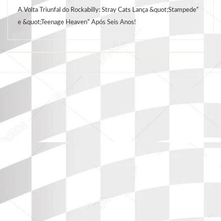
A Volta Triunfal do Rockabilly: Stray Cats Lança &quot;Stampede”
e &quot;Teenage Heaven” Após Seis Anos!