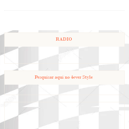
RADIO
Pesquisar aqui no 4ever Style