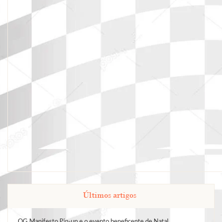
Últimos artigos
QG Manifesto Pin-up e o evento beneficente de Natal