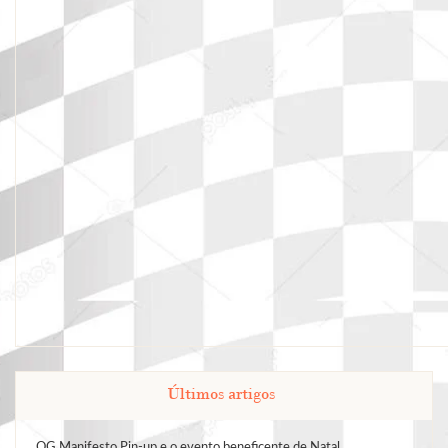
Últimos artigos
QG Manifesto Pin-up e o evento beneficente de Natal