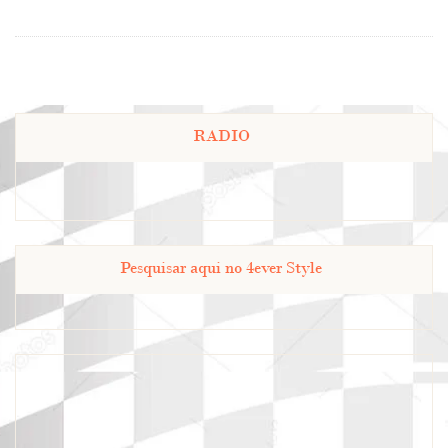
RADIO
Pesquisar aqui no 4ever Style