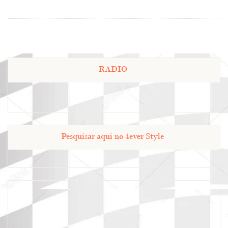
RADIO
Pesquisar aqui no 4ever Style