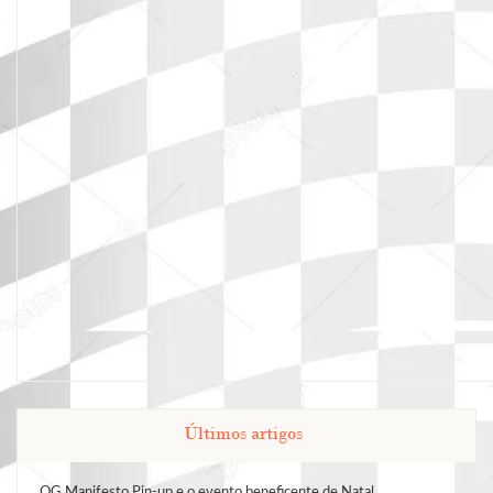
Últimos artigos
QG Manifesto Pin-up e o evento beneficente de Natal