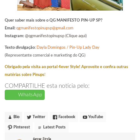
Quer saber mais sobre o QG MANIFESTO PIN-UP SP?
Email:
qgmanifestopinupsp@gmail.com
Instagram:
@qgmanifestopinupsp (Clique aqui)
Texto divulgação
:
Dayla Domingos / Pin-Up Lady Day
(Representante comercial e marketing do QG)
Obrigado pela visita ao portal 4ever Style! Aproveite e confira outras
matérias sobre Pinups
!
COMPARTILHE esta noticia pelo:
WhatsApp
Bio
Twitter
Facebook
YouTube
Pinterest
Latest Posts
4ever Style