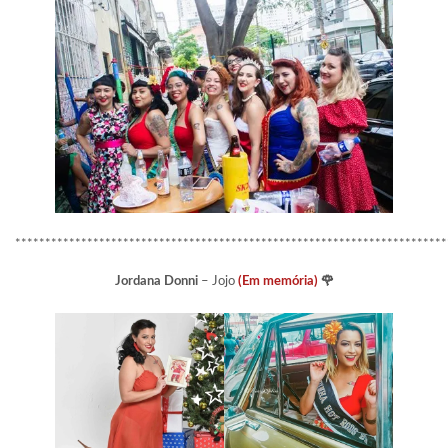
************************************************************************
Jordana Donni
– Jojo
(Em memória)
🌹